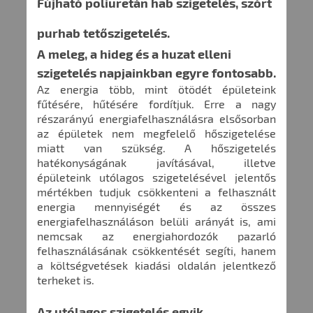
Fújható poliuretán hab szigetelés, szórt
purhab tetőszigetelés.
A meleg, a hideg és a huzat elleni
szigetelés napjainkban egyre fontosabb.
Az energia több, mint ötödét épületeink
fűtésére, hűtésére fordítjuk. Erre a nagy
részarányú energiafelhasználásra elsősorban
az épületek nem megfelelő hőszigetelése
miatt van szükség. A hőszigetelés
hatékonyságának javításával, illetve
épületeink utólagos szigetelésével jelentős
mértékben tudjuk csökkenteni a felhasznált
energia mennyiségét és az összes
energiafelhasználáson belüli arányát is, ami
nemcsak az energiahordozók pazarló
felhasználásának csökkentését segíti, hanem
a költségvetések kiadási oldalán jelentkező
terheket is.
Az utólagos szigetelés egyik