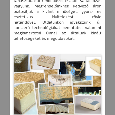
tapasztalattal rendelkező, családi vállalkozás
vagyunk. Megrendelőinknek kedvező áron
biztosítjuk a kívánt minőséget, gyors- és
esztétikus kivitelezést rövid
határidővel.
Oldalunkon igyekszünk új,
korszerű technológiákat bemutatni, valamint
megismertetni Önnel az általunk kínált
lehetőségeket és megoldásokat.