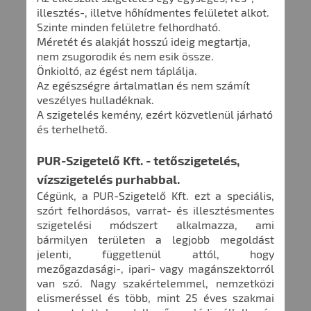
illesztés-, illetve hőhídmentes felületet alkot.
Szinte minden felületre felhordható.
Méretét és alakját hosszú ideig megtartja,
nem zsugorodik és nem esik össze.
Önkioltó, az égést nem táplálja.
Az egészségre ártalmatlan és nem számít
veszélyes hulladéknak.
A szigetelés kemény, ezért közvetlenül járható
és terhelhető.
PUR-Szigetelő Kft. - tetőszigetelés,
vízszigetelés purhabbal.
Cégünk, a PUR-Szigetelő Kft. ezt a speciális,
szórt felhordásos, varrat- és illesztésmentes
szigetelési módszert alkalmazza, ami
bármilyen területen a legjobb megoldást
jelenti, függetlenül attól, hogy
mezőgazdasági-, ipari- vagy magánszektorról
van szó.
Nagy szakértelemmel, nemzetközi
elismeréssel és több, mint 25 éves szakmai