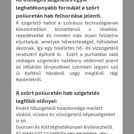
leghatékonyabb formáját a szórt
poliuretán hab felhordása jelenti.
A szigetelő habot a szórásos technológiának
köszönhetően közvetlenül a résekbe,
repedésekbe és minden más olyan felületre
eljuttatjuk, amelyek hőveszteséget, hőhidakat
okoznak, így egy tökéletes hő- és vízszigetelő
rendszert építünk ki. Ezért a purhabbal való
utólagos szigetelés hatékony védelmet jelent
az időjárási tényezőkkel szemben legyen szó
új építésű házakról vagy meglévő, régi
épületekről.
A szórt poliuretán hab szigetelés
legfőbb előnyei:
Kiváló hőszigetelő tulajdonsága mellett
vízálló, vízzáró és vízszigetelő képességekkel
is bír.
Gyorsan és költséghatékonyan kivitelezhető.
Az elkészült szigetelés egy egységes, rés-,