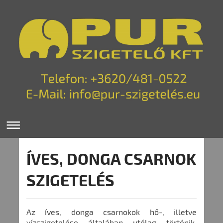
ÍVES, DONGA CSARNOK
SZIGETELÉS
Az íves, donga csarnokok hő-, illetve
vízszigetelése általában utólag történik.