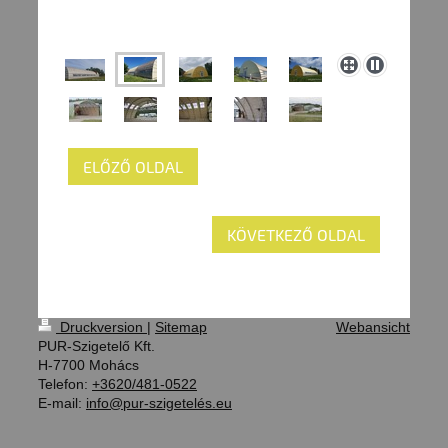
ELŐZŐ OLDAL
KÖVETKEZŐ OLDAL
Druckversion
|
Sitemap
Webansicht
PUR-Szigetelő Kft.
H-7700 Mohács
Telefon:
+3620/481-0522
E-mail:
info@pur-szigetelés.eu