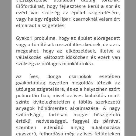
Előfordulhat, hogy fejlesztésre kerül a sor és
ezért van szükség az épület szigetelésére,
vagy ha egy régebbi ipari csarnoknál valamiért
elmaradt a szigetelés.
Gyakori probléma, hogy az épület elöregedett
vagy a tömítések rosszul illeszkednek, de az is
megeshet, hogy az elképzelések, illetve a
vállalkozás változott időközben és ezért van
szükség az utólagos munkálatokra.
Az íves, donga csarnokok esetében
gyakorlatilag egyetlen megoldás létezik az
utólagos szigetelésre, és ez a helyszínen szórt
poliuretán hab, mivel az íves kialakítás miatt
szinte kivitelezhetetlen a táblás szerkezetű
anyagok hőhídmentes alkalmazása. A nagy
szilárdságú, tartósan magas hőszigetelő
értékű, nedvességgel, faggyal és párával
szemben ellenálló anyag alkalmazása
egyszerű, felhordása még az íves felületeken