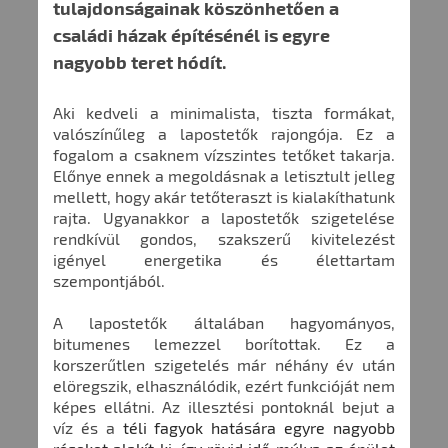
tulajdonságainak köszönhetően a
családi házak építésénél is egyre
nagyobb teret hódít.
Aki kedveli a minimalista, tiszta formákat,
valószínűleg a lapostetők rajongója. Ez a
fogalom a csaknem vízszintes tetőket takarja.
Előnye ennek a megoldásnak a letisztult jelleg
mellett, hogy akár tetőteraszt is kialakíthatunk
rajta. Ugyanakkor a lapostetők szigetelése
rendkívül gondos, szakszerű kivitelezést
igényel energetika és élettartam
szempontjából.
A lapostetők általában hagyományos,
bitumenes lemezzel borítottak. Ez a
korszerűtlen szigetelés már néhány év után
elöregszik, elhasználódik, ezért funkcióját nem
képes ellátni. Az illesztési pontoknál bejut a
víz és a
téli fagyok hatására egyre nagyobb