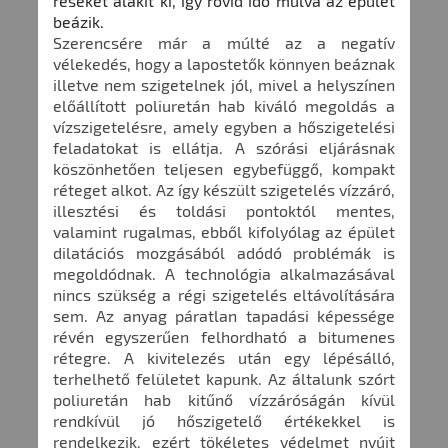
réseket alakít ki, így rövid idő múlva az épület
beázik.
Szerencsére már a múlté az a negatív
vélekedés, hogy a lapostetők könnyen beáznak
illetve nem szigetelnek jól, mivel a helyszínen
előállított poliuretán hab kiváló megoldás a
vízszigetelésre, amely egyben a hőszigetelési
feladatokat is ellátja. A szórási eljárásnak
köszönhetően teljesen egybefüggő, kompakt
réteget alkot. Az így készült szigetelés vízzáró,
illesztési és toldási pontoktól mentes,
valamint rugalmas, ebből kifolyólag az épület
dilatációs mozgásából adódó problémák is
megoldódnak. A technológia alkalmazásával
nincs szükség a régi szigetelés eltávolítására
sem. Az anyag páratlan tapadási képessége
révén egyszerűen felhordható a bitumenes
rétegre. A kivitelezés után egy lépésálló,
terhelhető felületet kapunk. Az általunk szórt
poliuretán hab kitűnő vízzáróságán kívül
rendkívül jó hőszigetelő értékekkel is
rendelkezik, ezért tökéletes védelmet nyújt