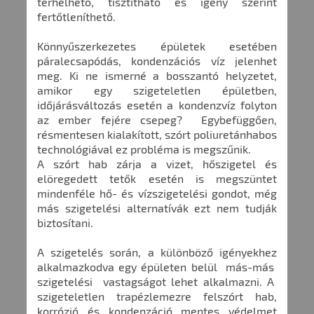
terhelhető, tisztítható és igény szerint
fertőtleníthető.
Könnyűszerkezetes épületek esetében
páralecsapódás, kondenzációs víz jelenhet
meg. Ki ne ismerné a bosszantó helyzetet,
amikor egy szigeteletlen épületben,
időjárásváltozás esetén a kondenzvíz folyton
az ember fejére csepeg? Egybefüggően,
résmentesen kialakított, szórt poliuretánhabos
technológiával ez probléma is megszűnik.
A szórt hab zárja a vizet, hőszigetel és
elöregedett tetők esetén is megszüntet
mindenféle hő- és vízszigetelési gondot, még
más szigetelési alternatívák ezt nem tudják
biztosítani.
A szigetelés során, a különböző igényekhez
alkalmazkodva egy épületen belül más-más
szigetelési vastagságot lehet alkalmazni. A
szigeteletlen trapézlemezre felszórt hab,
korrózió és kondenzáció mentes védelmet