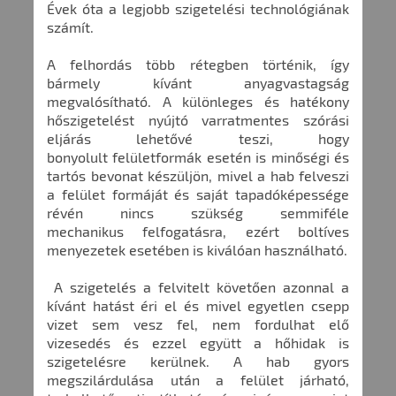
Évek óta a legjobb szigetelési technológiának
számít.
A felhordás több rétegben történik, így
bármely kívánt anyagvastagság
megvalósítható. A különleges és hatékony
hőszigetelést nyújtó varratmentes szórási
eljárás lehetővé teszi, hogy
bonyolult felületformák esetén is minőségi és
tartós bevonat készüljön, mivel a hab felveszi
a felület formáját és saját tapadóképessége
révén nincs szükség semmiféle
mechanikus felfogatásra, ezért boltíves
menyezetek esetében is kiválóan használható.
A szigetelés a felvitelt követően azonnal a
kívánt hatást éri el és mivel egyetlen csepp
vizet sem vesz fel, nem fordulhat elő
vizesedés és ezzel együtt a hőhidak is
szigetelésre kerülnek. A hab gyors
megszilárdulása után a felület járható,