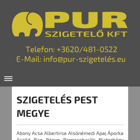
SZIGETELÉS PEST
MEGYE
Abony Acsa Albertirsa Alsónémedi Apaj Áporka
Aszód Bag Bénye Bernecebaráti Biatorbágy