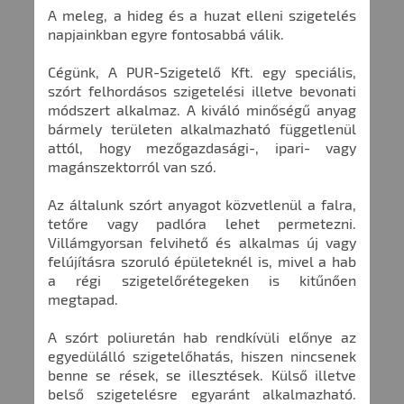
A meleg, a hideg és a huzat elleni szigetelés
napjainkban egyre fontosabbá válik.
Cégünk, A PUR-Szigetelő Kft. egy speciális,
szórt felhordásos szigetelési illetve bevonati
módszert alkalmaz. A kiváló minőségű anyag
bármely területen alkalmazható függetlenül
attól, hogy mezőgazdasági-, ipari- vagy
magánszektorról van szó.
Az általunk szórt anyagot közvetlenül a falra,
tetőre vagy padlóra lehet permetezni.
Villámgyorsan felvihető és alkalmas új vagy
felújításra szoruló épületeknél is, mivel a hab
a régi szigetelőrétegeken is kitűnően
megtapad.
A szórt poliuretán hab rendkívüli előnye az
egyedülálló szigetelőhatás, hiszen nincsenek
benne se rések, se illesztések. Külső illetve
belső szigetelésre egyaránt alkalmazható.