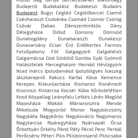
Budajenő Budakalász Budakeszi Budaörs
Budapest
Bugyi Cegléd Ceglédbercel Csemő
Csévharaszt Csobánka Csomád Csömör Csörög
Csővár Dabas Dánszentmiklós Dány
Délegyháza Diósd Domony Dömsöd
Dunabogdány Dunaharaszti Dunakeszi
Dunavarsány Ecser Érd Erdőkertes Farmos
Felsőpakony Fót Galgagyörk Galgahévíz
Galgamácsa Göd Gödöllő Gomba Gyál Gyömrő
Halásztelek Herceghalom Hernád Hévízgyörk
Iklad Inárcs Ipolydamásd Ipolytölgyes Isaszeg
Jászkarajenő Kakucs Kartal Káva Kemence
Kerepes Kiskunlacháza Kismaros Kisnémedi
Kisoroszi Kistarcsa Kocsér Kóka Kőröstetétlen
Kosd Kóspallag Leányfalu Letkés Lórév Maglód
Majosháza Makád Márianosztra Mende
Mikebuda Mogyoród Monor Nagybörzsöny
Nagykáta Nagykőrös Nagykovácsi Nagymaros
Nagytarcsa Nyáregyháza Nyársapát Ócsa
Őrbottyán Örkény Pánd Páty Pécel Penc Perbál
Perőcsény Péteri Pilis Pilisborosjenő Piliscsaba