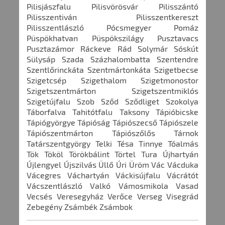
Pilisjászfalu Pilisvörösvár Pilisszántó
Pilisszentiván Pilisszentkereszt
Pilisszentlászló Pócsmegyer Pomáz
Püspökhatvan Püspökszilágy Pusztavacs
Pusztazámor Ráckeve Rád Solymár Sóskút
Sülysáp Szada Százhalombatta Szentendre
Szentlőrinckáta Szentmártonkáta Szigetbecse
Szigetcsép Szigethalom Szigetmonostor
Szigetszentmárton Szigetszentmiklós
Szigetújfalu Szob Sződ Sződliget Szokolya
Táborfalva Tahitótfalu Taksony Tápióbicske
Tápiógyörgye Tápióság Tápiószecső Tápiószele
Tápiószentmárton Tápiószőlős Tárnok
Tatárszentgyörgy Telki Tésa Tinnye Tóalmás
Tök Tököl Törökbálint Törtel Tura Újhartyán
Újlengyel Újszilvás Üllő Úri Üröm Vác Vácduka
Vácegres Váchartyán Váckisújfalu Vácrátót
Vácszentlászló Valkó Vámosmikola Vasad
Vecsés Veresegyház Verőce Verseg Visegrád
Zebegény Zsámbék Zsámbok