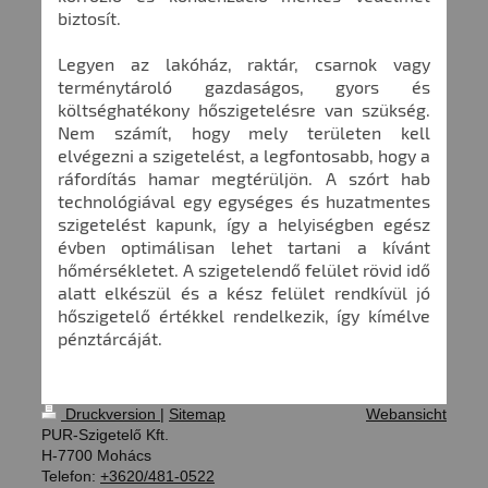
biztosít.
Legyen az lakóház, raktár, csarnok vagy
terménytároló gazdaságos, gyors és
költséghatékony hőszigetelésre van szükség.
Nem számít, hogy mely területen kell
elvégezni a szigetelést, a legfontosabb, hogy a
ráfordítás hamar megtérüljön. A szórt hab
technológiával egy egységes és huzatmentes
szigetelést kapunk, így a helyiségben egész
évben optimálisan lehet tartani a kívánt
hőmérsékletet. A szigetelendő felület rövid idő
alatt elkészül és a kész felület rendkívül jó
hőszigetelő értékkel rendelkezik, így kímélve
pénztárcáját.
Druckversion
|
Sitemap
Webansicht
PUR-Szigetelő Kft.
H-7700 Mohács
Telefon:
+3620/481-0522