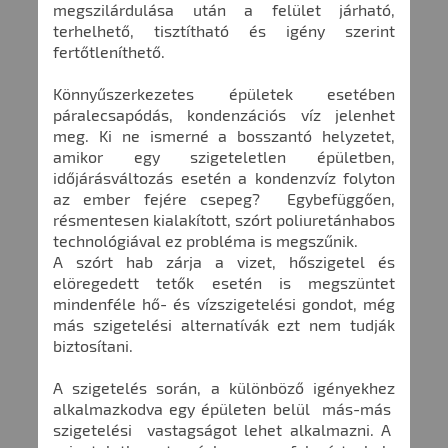
megszilárdulása után a felület járható,
terhelhető, tisztítható és igény szerint
fertőtleníthető.
Könnyűszerkezetes épületek esetében
páralecsapódás, kondenzációs víz jelenhet
meg. Ki ne ismerné a bosszantó helyzetet,
amikor egy szigeteletlen épületben,
időjárásváltozás esetén a kondenzvíz folyton
az ember fejére csepeg? Egybefüggően,
résmentesen kialakított, szórt poliuretánhabos
technológiával ez probléma is megszűnik.
A szórt hab zárja a vizet, hőszigetel és
elöregedett tetők esetén is megszüntet
mindenféle hő- és vízszigetelési gondot, még
más szigetelési alternatívák ezt nem tudják
biztosítani.
A szigetelés során, a különböző igényekhez
alkalmazkodva egy épületen belül más-más
szigetelési vastagságot lehet alkalmazni. A