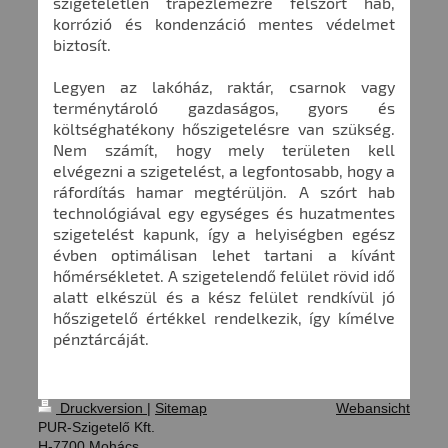
szigeteletlen trapézlemezre felszórt hab,
korrózió és kondenzáció mentes védelmet
biztosít.
Legyen az lakóház, raktár, csarnok vagy
terménytároló gazdaságos, gyors és
költséghatékony hőszigetelésre van szükség.
Nem számít, hogy mely területen kell
elvégezni a szigetelést, a legfontosabb, hogy a
ráfordítás hamar megtérüljön. A szórt hab
technológiával egy egységes és huzatmentes
szigetelést kapunk, így a helyiségben egész
évben optimálisan lehet tartani a kívánt
hőmérsékletet. A szigetelendő felület rövid idő
alatt elkészül és a kész felület rendkívül jó
hőszigetelő értékkel rendelkezik, így kímélve
pénztárcáját.
Druckversion
|
Sitemap
Webansicht
PUR-Szigetelő Kft.
H-7700 Mohács