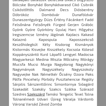
Bölcske Bonyhád Bonyhádvarasd Cikó Csibrák
Csikóstőttős Dalmand Decs Diósberény
Döbrököz Dombóvár Dunaföldvár
Dunaszentgyörgy Dúzs Értény Fácánkert Fadd
Felsőnána Felsőnyék Fürged Gerjen Grábóc
Gyönk Györe Györköny Gyulaj Harc Hőgyész
Iregszemcse Izmény Jágónak Kajdacs Kakasd
Kalaznó Kapospula Kaposszekcső
Keszőhidegkút Kéty Kisdorog Kismányok
Kistormás Kisvejke Kisszékely Kocsola Kölesd
Koppányszántó Kurd Lápafő Lengyel Madocsa
Magyarkeszi Medina Miszla Mőcsény Mórágy
Mucsfa Mucsi Murga Nagydorog Nagykónyi
Nagymányok Nagyszékely Nagyszokoly
Nagyvejke Nak Németkér Őcsény Ozora Paks
Pálfa Pincehely Pörböly Pusztahencse Regöly
Sárpilis Sárszentlőrinc Simontornya Sióagárd
Szakadát Szakály Szakcs Szálka Szárazd
Szedres
Szekszárd
Tamási Tengelic Tevel Tolna
Tolnanémedi Udvari Újireg Váralja Várdomb
Várong Varsád Závod Zomba