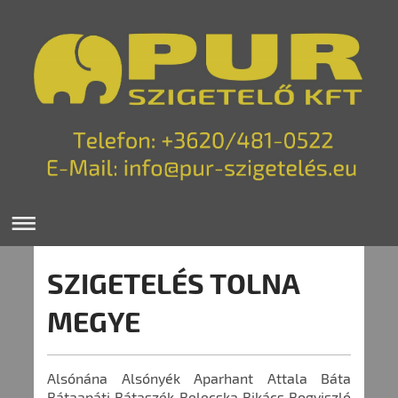
SZIGETELÉS TOLNA
MEGYE
Alsónána Alsónyék Aparhant Attala Báta
Bátaapáti Bátaszék Belecska Bikács Bogyiszló