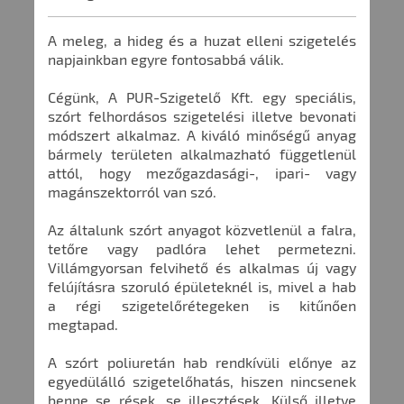
A meleg, a hideg és a huzat elleni szigetelés
napjainkban egyre fontosabbá válik.
Cégünk, A PUR-Szigetelő Kft. egy speciális,
szórt felhordásos szigetelési illetve bevonati
módszert alkalmaz. A kiváló minőségű anyag
bármely területen alkalmazható függetlenül
attól, hogy mezőgazdasági-, ipari- vagy
magánszektorról van szó.
Az általunk szórt anyagot közvetlenül a falra,
tetőre vagy padlóra lehet permetezni.
Villámgyorsan felvihető és alkalmas új vagy
felújításra szoruló épületeknél is, mivel a hab
a régi szigetelőrétegeken is kitűnően
megtapad.
A szórt poliuretán hab rendkívüli előnye az
egyedülálló szigetelőhatás, hiszen nincsenek
benne se rések, se illesztések. Külső illetve