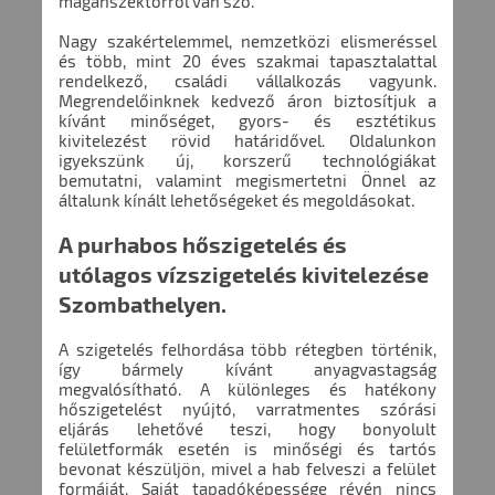
magánszektorról van szó.
Nagy szakértelemmel, nemzetközi elismeréssel
és több, mint 20 éves szakmai tapasztalattal
rendelkező, családi vállalkozás vagyunk.
Megrendelőinknek kedvező áron biztosítjuk a
kívánt minőséget, gyors- és esztétikus
kivitelezést rövid határidővel. Oldalunkon
igyekszünk új, korszerű technológiákat
bemutatni, valamint megismertetni Önnel az
általunk kínált lehetőségeket és megoldásokat.
A purhabos hőszigetelés és
utólagos vízszigetelés kivitelezése
Szombathelyen.
A szigetelés felhordása több rétegben történik,
így bármely kívánt anyagvastagság
megvalósítható. A különleges és hatékony
hőszigetelést nyújtó, varratmentes szórási
eljárás lehetővé teszi, hogy bonyolult
felületformák esetén is minőségi és tartós
bevonat készüljön, mivel a hab felveszi a felület
formáját. Saját tapadóképessége révén nincs