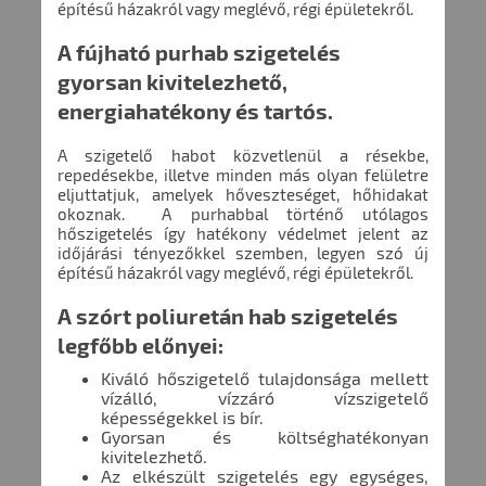
építésű házakról vagy meglévő, régi épületekről.
A fújható purhab szigetelés
gyorsan kivitelezhető,
energiahatékony és tartós.
A szigetelő habot közvetlenül a résekbe,
repedésekbe, illetve minden más olyan felületre
eljuttatjuk, amelyek hőveszteséget, hőhidakat
okoznak. A purhabbal történő utólagos
hőszigetelés így hatékony védelmet jelent az
időjárási tényezőkkel szemben, legyen szó új
építésű házakról vagy meglévő, régi épületekről.
A szórt poliuretán hab szigetelés
legfőbb előnyei:
Kiváló hőszigetelő tulajdonsága mellett
vízálló, vízzáró vízszigetelő
képességekkel is bír.
Gyorsan és költséghatékonyan
kivitelezhető.
Az elkészült szigetelés egy egységes,