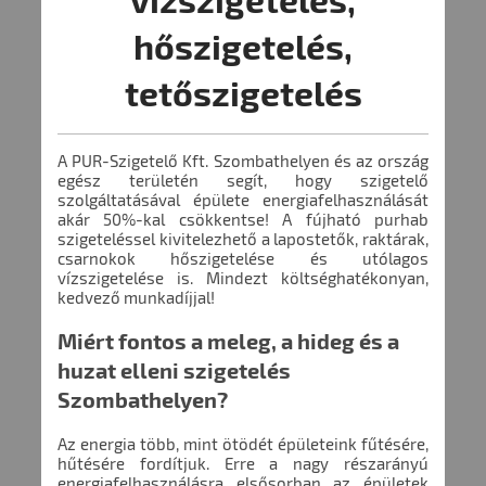
hőszigetelés,
tetőszigetelés
A PUR-Szigetelő Kft. Szombathelyen és az ország
egész területén segít, hogy szigetelő
szolgáltatásával épülete energiafelhasználását
akár 50%-kal csökkentse! A fújható purhab
szigeteléssel kivitelezhető a lapostetők, raktárak,
csarnokok hőszigetelése és utólagos
vízszigetelése is. Mindezt költséghatékonyan,
kedvező munkadíjjal!
Miért fontos a meleg, a hideg és a
huzat elleni szigetelés
Szombathelyen?
Az energia több, mint ötödét épületeink fűtésére,
hűtésére fordítjuk. Erre a nagy részarányú
energiafelhasználásra elsősorban az épületek