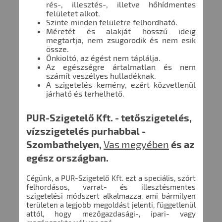
rés-, illesztés-, illetve hőhídmentes
felületet alkot.
Szinte minden felületre felhordható.
Méretét és alakját hosszú ideig
megtartja, nem zsugorodik és nem esik
össze.
Önkioltó, az égést nem táplálja.
Az egészségre ártalmatlan és nem
számít veszélyes hulladéknak.
A szigetelés kemény, ezért közvetlenül
járható és terhelhető.
PUR-Szigetelő Kft. - tetőszigetelés,
vízszigetelés purhabbal -
Szombathelyen,
Vas megyében
és az
egész országban.
Cégünk, a PUR-Szigetelő Kft. ezt a speciális, szórt
felhordásos, varrat- és illesztésmentes
szigetelési módszert alkalmazza, ami bármilyen
területen a legjobb megoldást jelenti, függetlenül
attól, hogy mezőgazdasági-, ipari- vagy