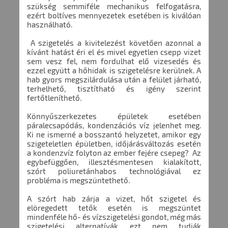
szükség semmiféle mechanikus felfogatásra,
ezért boltíves mennyezetek esetében is kiválóan
használható.
A szigetelés a kivitelezést követően azonnal a
kívánt hatást éri el és mivel egyetlen csepp vizet
sem vesz fel, nem fordulhat elő vizesedés és
ezzel együtt a hőhidak is szigetelésre kerülnek. A
hab gyors megszilárdulása után a felület járható,
terhelhető, tisztítható és igény szerint
fertőtleníthető.
Könnyűszerkezetes épületek esetében
páralecsapódás, kondenzációs víz jelenhet meg.
Ki ne ismerné a bosszantó helyzetet, amikor egy
szigeteletlen épületben, időjárásváltozás esetén
a kondenzvíz folyton az ember fejére csepeg? Az
egybefüggően, illesztésmentesen kialakított,
szórt poliuretánhabos technológiával ez
probléma is megszüntethető.
A szórt hab zárja a vizet, hőt szigetel és
elöregedett tetők esetén is megszüntet
mindenféle hő- és vízszigetelési gondot, még más
szigetelési alternatívák ezt nem tudják