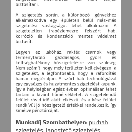
biztosítani.
A szigetelés során, a különböző igényekhez
alkalmazkodva egy épületen belül más-más
szigetelési vastagságot lehet alkalmazni. A
szigeteletlen trapézlemezre felszórt hab,
korrózió és kondenzáció mentes védelmet
biztosít.
Legyen az lakóház, raktár, csarnok vagy
terménytároló gazdaságos, gyors és
költséghatékony hőszigetelésre van szükség.
Nem számít, hogy mely területen kell elvégezni a
szigetelést, a legfontosabb, hogy a ráfordítás
hamar megtérüljön. A szórt hab technológiával
egy egységes és huzatmentes szigetelést kapunk,
így a helyiségben egész évben optimálisan lehet
tartani a kívánt hőmérsékletet. A szigetelendő
felület rövid idő alatt elkészül és a kész felület
rendkívül jó hőszigetelő értékkel rendelkezik, így
kímélve pénztárcáját.
Munkadíj Szombathelyen:
purhab
szigetelés, lapostető szigetelés,