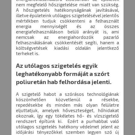
nem megfelelő hőszigetelése miatt van szükség.
A hőszigetelés hatékonyságának javításával,
illetve épületeink utólagos szigetelésével jelentős
mértékben tudjuk csökkenteni a felhasznált
energia mennyiségét és az összes
energiafelhasználáson belüli arányát is, ami
nemcsak az energiahordozók pazarló
felhasználásának csökkentését segíti, hanem a
költségvetések kiadási oldalán jelentkező
terheket is.
Az utólagos szigetelés egyik
leghatékonyabb formáját a szórt
poliuretán hab felhordása jelenti.
A szigetelő habot a szórásos technológiának
köszönhetően közvetlenül a résekbe,
repedésekbe és minden más olyan felületre
eljuttatjuk, amelyek hőveszteséget, hőhidakat
okoznak, így egy tökéletes hő- és vízszigetelő
rendszert építünk ki. Ezért a purhabbal való
utólagos szigetelés hatékony védelmet jelent az
időjárási tényezőkkel szemben legyen szó új