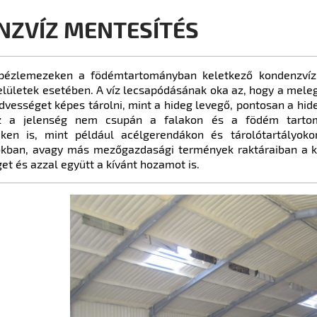
NZVÍZ MENTESÍTÉS
pézlemezeken a födémtartományban keletkező kondenzvíz p
elületek esetében. A víz lecsapódásának oka az, hogy a meleg
vességet képes tárolni, mint a hideg levegő, pontosan a hide
Ez a jelenség nem csupán a falakon és a födém tart
eken is, mint például acélgerendákon és tárolótartályoko
ókban, avagy más mezőgazdasági termények raktáraiban a ko
t és azzal együtt a kívánt hozamot is.