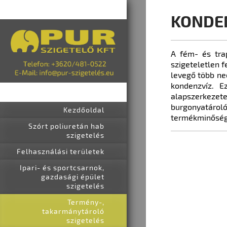
KONDE
A fém- és tra
szigeteletlen f
levegő több ned
kondenzvíz. 
alapszerkezet
burgonyatárol
Kezdőoldal
termékminősége
Szórt poliuretán hab
szigetelés
Felhasználási területek
Ipari- és sportcsarnok,
gazdasági épület
szigetelés
Termény-,
takarmánytároló
szigetelés