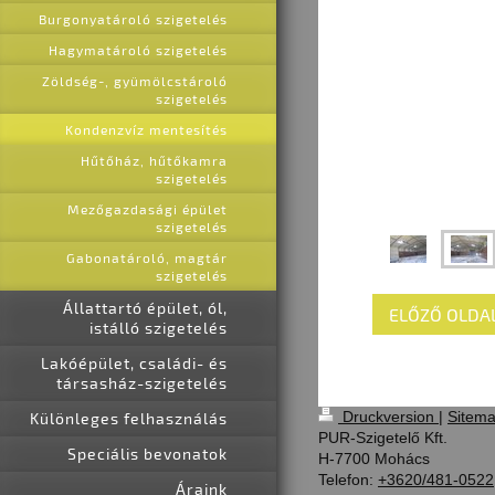
Burgonyatároló szigetelés
Hagymatároló szigetelés
Zöldség-, gyümölcstároló
szigetelés
Kondenzvíz mentesítés
Hűtőház, hűtőkamra
szigetelés
Mezőgazdasági épület
szigetelés
Gabonatároló, magtár
szigetelés
Állattartó épület, ól,
ELŐZŐ OLDA
istálló szigetelés
Lakóépület, családi- és
társasház-szigetelés
Druckversion
|
Sitem
Különleges felhasználás
PUR-Szigetelő Kft.
Speciális bevonatok
H-7700 Mohács
Telefon:
+3620/481-0522
Áraink