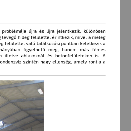
roblémája újra és újra jelentkezik, különösen
 levegő hideg felülettel érintkezik, mivel a meleg
g felülettel való találkozási pontban keletkezik a
ományában figyelhető meg, hanem más fémes
n illetve ablakoknál és betonfelületeken is. A
ndenzvíz szintén nagy ellenség, amely rontja a